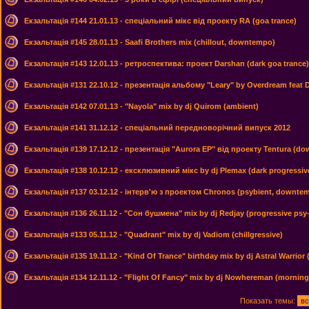
Екзальтація #144 21.01.13 - спеціальний мікс від проекту RA (goa trance)
Екзальтація #145 28.01.13 - Saafi Brothers mix (chillout, downtempo)
Екзальтація #143 12.01.13 - ретроспектива: проект Darshan (dark goa trance)
Екзальтація #131 22.10.12 - презентація альбому "Leary" by Overdream fea
Екзальтація #142 07.01.13 - "Nayola" mix by dj Quirom (ambient)
Екзальтація #141 31.12.12 - спеціальний передноворічний випуск 2012
Екзальтація #139 17.12.12 - презентація "Aurora EP" від проекту Tentura (d
Екзальтація #138 10.12.12 - ексклюзивний мікс by dj Plemax (dark progressiv
Екзальтація #137 03.12.12 - інтерв'ю з проектом Chronos (psybient, downte
Екзальтація #136 26.11.12 - "Сон бушмена" mix by dj Redjay (progressive psy-
Екзальтація #133 05.11.12 - "Quadrant" mix by dj Vadiom (chillgressive)
Екзальтація #135 19.11.12 - "Kind Of Trance" birthday mix by dj Astral Warrior (
Екзальтація #134 12.11.12 - "Flight Of Fancy" mix by dj Nowhereman (morning
Показать темы: