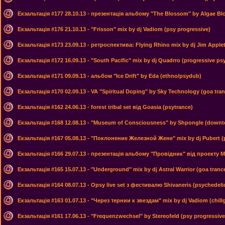
Екзальтація #177 28.10.13 - презентація альбому "The Blossom" by Algae Bl
Екзальтація #176 21.10.13 - "Frisson" mix by dj Vadiom (psy progressive)
Екзальтація #173 23.09.13 - ретроспектива: Flying Rhino mix by dj Jim Apple
Екзальтація #172 16.09.13 - "South Pacific" mix by dj Quadrro (progressive ps
Екзальтація #171 09.09.13 - альбом "Ice Drift" by Eda (ethno/psydub)
Екзальтація #170 02.09.13 - VA "Spiritual Doping" by Sky Technology (goa tran
Екзальтація #162 24.06.13 - forest tribal set від Goasia (psytrance)
Екзальтація #168 12.08.13 - "Museum of Consciousness" by Shpongle (down
Екзальтація #167 05.08.13 - "Поклонение Железной Жене" mix by dj Pubert (
Екзальтація #166 29.07.13 - презентація альбому "Провідник" від проекту M
Екзальтація #165 15.07.13 - "Underground" mix by dj Astral Warrior (goa tranc
Екзальтація #164 08.07.13 - Opsy live set з фестивалю Shivaneris (psychedeli
Екзальтація #163 01.07.13 - "Через тернии к звездам" mix by dj Vadiom (chill
Екзальтація #161 17.06.13 - "Frequenzwechsel" by Stereofeld (psy progressive