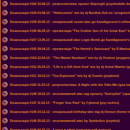
Екзальтація #160 10.06.13 - ретроспектива: проект Shpongle (psychedelic 
Екзальтація #159 03.06.13 - "Heliocentric' mix by dj Basilisk (full on / progressi
Екзальтація #158 20.05.13 - спеціальний suomi мікс до Калейдоскоп'є:refres
Екзальтація #156 06.05.13 - презентація "The Golden Sun of the Great East" 
Екзальтація #157 13.05.13 - спеціальний мікс Logic Bomb до Калейдоскоп'є
Екзальтація #155 29.04.13 - презентація "The Hermit's Sanctuary" by E-Mantra
Екзальтація #154 22.04.13 - "The Master Numbers" mix by dj Oneiron (psygres
Екзальтація #152 25.03.13 - "Life is a Gift from God' mix by dj Astral Warrior (
Екзальтація #151 18.03.13 -"Tua Explosion" mix by dj Tuardo (psybient)
Екзальтація #150 11.03.13 - ретроспектива: A Night with the Tribe Mix (goa tr
Екзальтація #148 18.02.13 - ексклюзивний мікс від проекту "Astropilot" (spa
Екзальтація #147 11.02.13 - "Forget Your Past" by Cybered (psy techno)
Екзальтація #140 24.12.12 - спеціальний birthday мікс від dj Omsun (forest t
Екзальтація #149 25.02.13 - ексклюзивний мікс by Symbolico (psydub)
Екзальтація #146 04.02.13 - 3 роки в ефірі (спеціальний випуск)