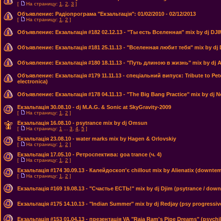
[
На страницу:
1
,
2
,
3
]
Объявление:
Радіопрограма "Екзальтація": 01/02/2010 - 02/12/2013
[
На страницу:
1
,
2
]
Объявление:
Екзальтація #182 02.12.13 - "Ты есть Вселенная" mix by dj DJIM
Объявление:
Екзальтація #181 25.11.13 - "Вселенная любит тебя" mix by dj D
Объявление:
Екзальтація #180 18.11.13 - "Путь длиною в жизнь" mix by dj As
Объявление:
Екзальтація #179 11.11.13 - спеціальний випуск: Tribute to Pe
electronica)
Объявление:
Екзальтація #178 04.11.13 - "The Big Bang Practice" mix by dj
Екзальтація 30.08.10 - dj M.A.G. & Sonic at SkyGravity-2009
[
На страницу:
1
,
2
]
Екзальтація 16.08.10 - psytrance mix by dj Omsun
[
На страницу:
1
...
3
,
4
,
5
]
Екзальтація 23.08.10 - water marks mix by Hagen & Orlovskiy
[
На страницу:
1
,
2
]
Екзальтація 17.05.10 - Ретроспектива: goa trance (ч. 4)
[
На страницу:
1
,
2
]
Екзальтація #174 30.09.13 - Калейдоскоп'є chillout mix by Alienatix (downte
[
На страницу:
1
,
2
]
Екзальтація #169 19.08.13 - "Счастье ЕСТЬ!" mix by dj Djim (psytrance / dow
Екзальтація #175 14.10.13 - "Indian Summer" mix by dj Redjay (psy progressiv
Екзальтація #153 01.04.13 - презентація VA "Raja Ram's Pipe Dreams" (psychil