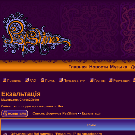
Главная
Новости
Музыка
Д
Правила
FAQ
Поиск
Пользователи
Группы
Репутация
Екзальтація
Модератор:
Chaos2Order
Сейчас этот форум просматривают: Нет
Список форумов PsyShine
->
Екзальтація
Темы
Объявление:
Всі випуски "Екзальтації" на rutracker.org