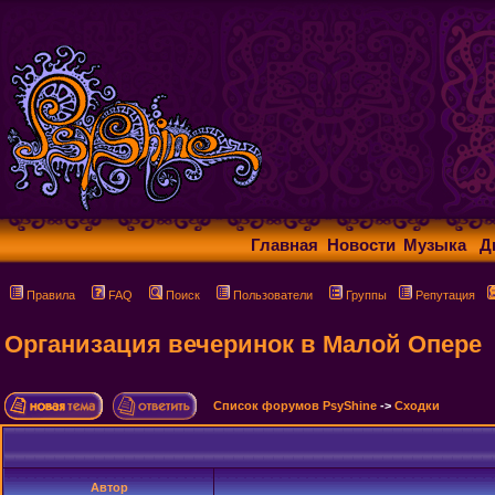
Главная
Новости
Музыка
Д
Правила
FAQ
Поиск
Пользователи
Группы
Репутация
Организация вечеринок в Малой Опере
Список форумов PsyShine
->
Сходки
Автор