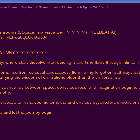
сообщения: Psychedelic Trance — Alien Mushrooms & Space Trip Visual
shrooms & Space Trip Visualizer ???????? (FREEBEAT AI)
U?si=MzFuu8QxUqUjupJ4
 STORY ????????????
, where stars dissolve into liquid light and time flows through infinite
oms rise from celestial landscapes, illuminating forgotten pathways b
rrying the wisdom of civilizations older than the universe itself.
the boundaries between space, consciousness, and imagination begin to
metry.
yperspace tunnels, cosmic temples, and endless psychedelic dimension
, and let the journey begin.