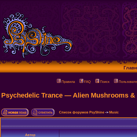
Главн
Правила
FAQ
Поиск
Пользовате
Psychedelic Trance — Alien Mushrooms & 
Список форумов PsyShine
->
Music
Автор