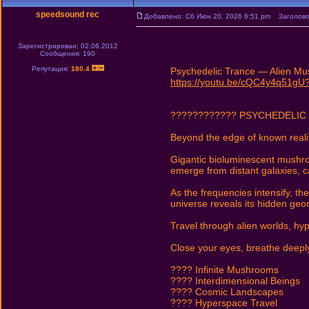
speedsound rec
Добавлено: Сб Июн 20, 2026 6:51 pm
Заголовок 
Зарегистрирован: 02.06.2012
Сообщения: 190
Репутация:
180.4
Psychedelic Trance — Alien Mu
https://youtu.be/cQC4y4q51g
???????????? PSYCHEDELIC
Beyond the edge of known reality
Gigantic bioluminescent mushro
emerge from distant galaxies, ca
As the frequencies intensify, 
universe reveals its hidden geo
Travel through alien worlds, h
Close your eyes, breathe deeply
???? Infinite Mushrooms
???? Interdimensional Beings
???? Cosmic Landscapes
???? Hyperspace Travel