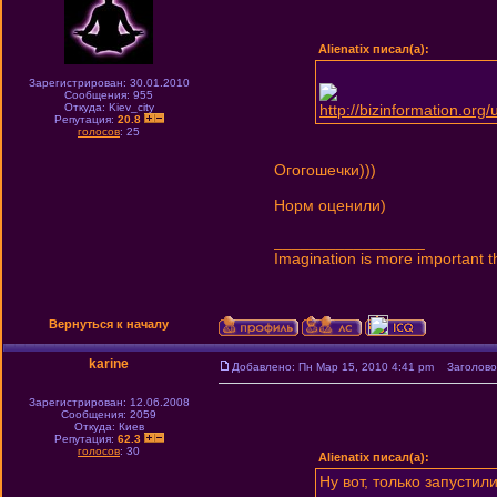
Alienatix писал(а):
Зарегистрирован: 30.01.2010
Сообщения: 955
Откуда: Kiev_city
http://bizinformation.or
Репутация:
20.8
голосов
: 25
Огогошечки)))
Норм оценили)
_________________
Imagination is more important 
Вернуться к началу
karine
Добавлено: Пн Мар 15, 2010 4:41 pm
Заголовок
Зарегистрирован: 12.06.2008
Сообщения: 2059
Откуда: Киев
Репутация:
62.3
голосов
: 30
Alienatix писал(а):
Ну вот, только запустил