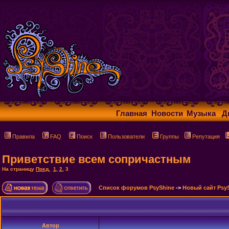
Главная
Новости
Музыка
Д
Правила
FAQ
Поиск
Пользователи
Группы
Репутация
Приветствие всем сопричастным
На страницу
Пред.
1
,
2
,
3
Список форумов PsyShine
->
Новый сайт Psy
Автор