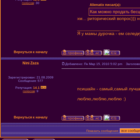
голосов
: 30
Alienatix писал(а):
Как можно продать бес
хм... риторический вопрос))) 
_________________
Я у мамы дурочка - ем селедк
Вернуться к началу
Nini Zaza
Добавлено: Пн Мар 15, 2010 5:02 pm
Заголовок
Зарегистрирован: 21.08.2009
Сообщения: 577
Репутация:
14.1
псишайн - самый,самый лучший :
голосов
: 9
люблю,люблю,люблю :)
Вернуться к началу
Показать сообщения: