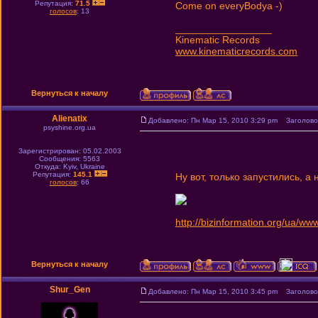
Репутация:
71.5
Come on everyBodya -)
голосов
: 13
_________________
Kinematic Records
www.kinematicrecords.com
Вернуться к началу
Alienatix
Добавлено: Пн Мар 15, 2010 3:29 pm
Заголовок
psyshine.org.ua
Зарегистрирован: 05.02.2003
Сообщения: 5563
Откуда: Kyiv, Ukraine
Репутация:
145.1
Ну вот, только запустились, а
голосов
: 66
http://bizinformation.org/ua/ww
Вернуться к началу
Shur_Gen
Добавлено: Пн Мар 15, 2010 3:45 pm
Заголовок